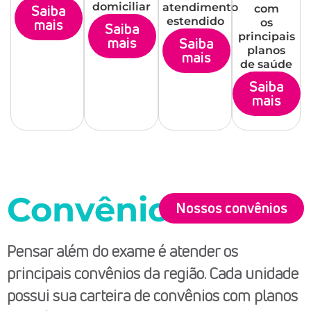
domiciliar
atendimento
Saiba
com
estendido
mais
os
Saiba
principais
mais
Saiba
planos
mais
de saúde
Saiba
mais
Convênios
Nossos convênios
Pensar além do exame é atender os
principais convênios da região. Cada unidade
possui sua carteira de convênios com planos