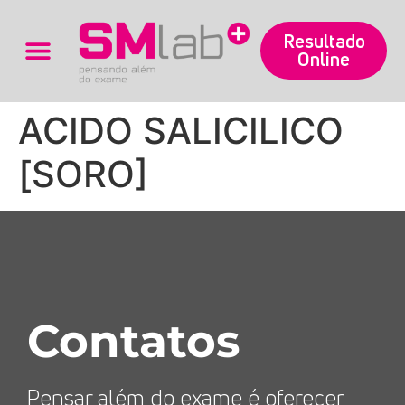
Resultado
Online
Trabalhe Conosco
ACIDO SALICILICO
[SORO]
Contatos
Pensar além do exame é oferecer