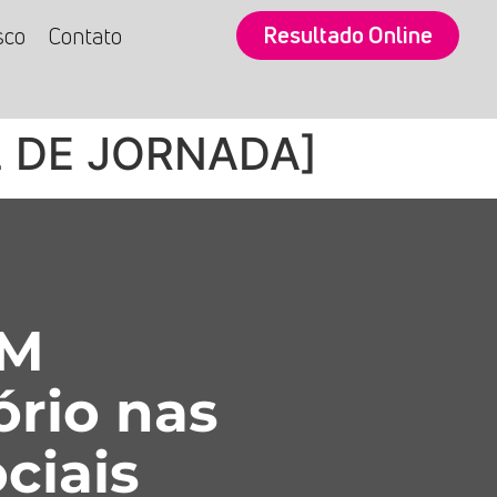
Resultado Online
sco
Contato
 DE JORNADA]
SM
ório nas
ciais