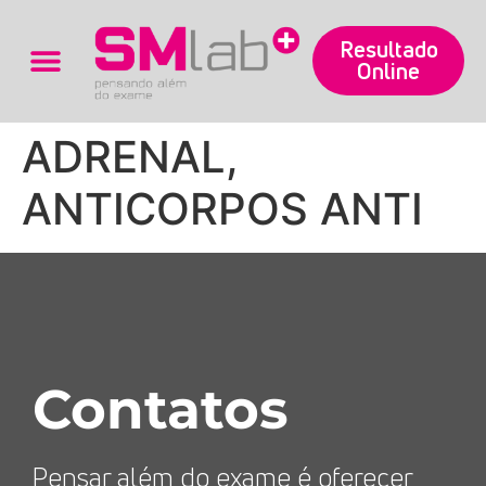
Resultado
Online
Trabalhe Conosco
ADRENAL,
ANTICORPOS ANTI
Contatos
Pensar além do exame é oferecer