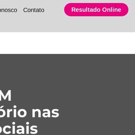
Resultado Online
onosco
Contato
SM
ório nas
ciais