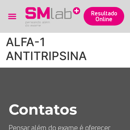
Resultado
Online
Trabalhe Conosco
ALFA-1
ANTITRIPSINA
Contatos
Pensar além do exame é oferecer