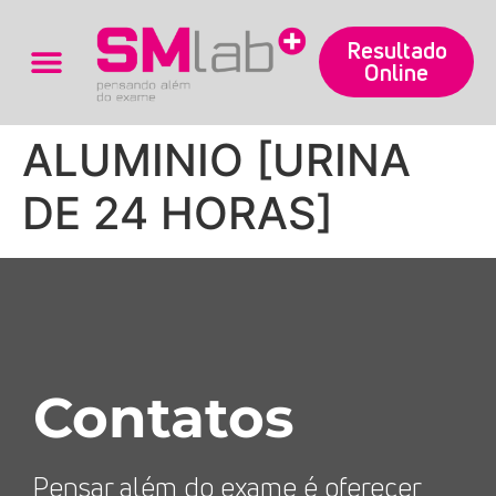
Resultado
Online
Trabalhe Conosco
ALUMINIO [URINA
DE 24 HORAS]
Contatos
Pensar além do exame é oferecer