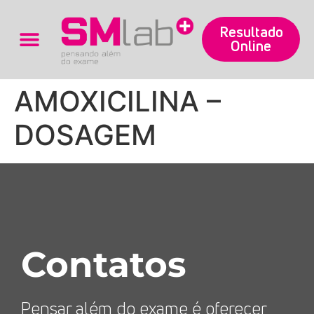
Resultado
Online
Trabalhe Conosco
AMOXICILINA –
DOSAGEM
Contatos
Pensar além do exame é oferecer