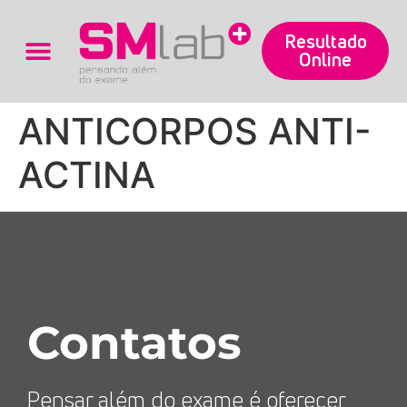
Resultado
Online
Trabalhe Conosco
ANTICORPOS ANTI-
ACTINA
Contatos
Pensar além do exame é oferecer