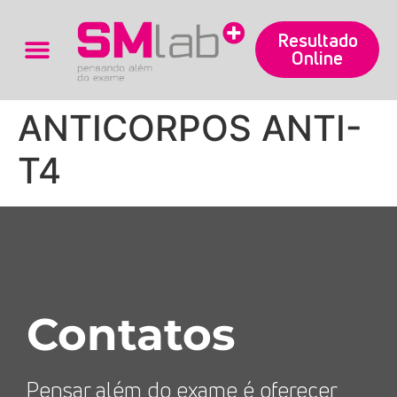
Resultado
Online
Trabalhe Conosco
ANTICORPOS ANTI-
T4
Contatos
Pensar além do exame é oferecer