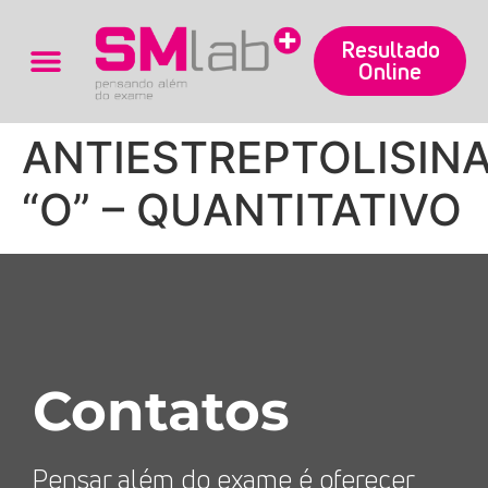
Resultado
Online
Trabalhe Conosco
ANTIESTREPTOLISIN
“O” – QUANTITATIVO
Contatos
Pensar além do exame é oferecer