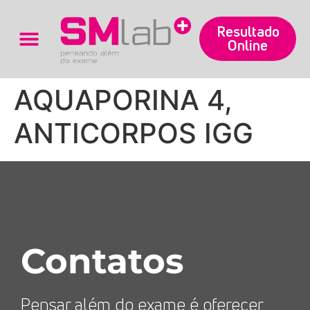
Resultado
Online
Trabalhe Conosco
AQUAPORINA 4,
ANTICORPOS IGG
Contatos
Pensar além do exame é oferecer