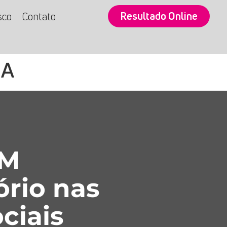
Resultado Online
sco
Contato
NA
SM
ório nas
ciais