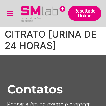
Resultado
Online
Trabalhe Conosco
CITRATO [URINA DE
24 HORAS]
Contatos
Pensar além do exame é oferecer