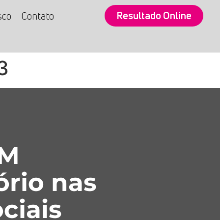
Resultado Online
sco
Contato
3
SM
ório nas
ciais