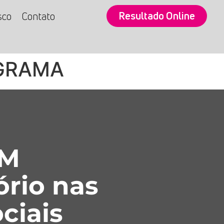
Resultado Online
sco
Contato
OGRAMA
SM
ório nas
ciais