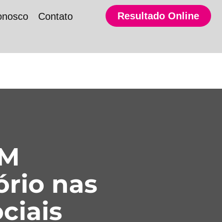
Resultado Online
onosco
Contato
SM
ório nas
ciais