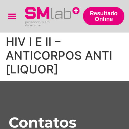
Resultado
Online
Trabalhe Conosco
HIV I E II –
ANTICORPOS ANTI
[LIQUOR]
Contatos