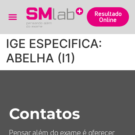
Resultado
Online
Trabalhe Conosco
IGE ESPECIFICA:
ABELHA (I1)
Contatos
Pensar além do exame é oferecer