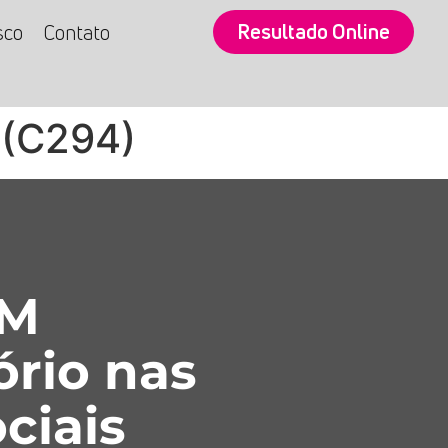
Resultado Online
sco
Contato
 (C294)
SM
ório nas
ciais