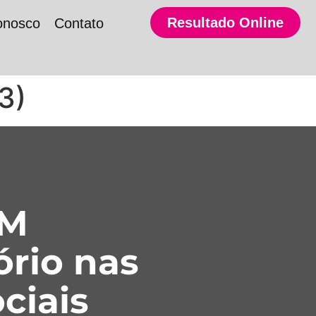
Resultado Online
onosco
Contato
3)
SM
ório nas
ciais