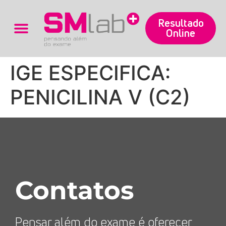
Resultado
Online
Trabalhe Conosco
IGE ESPECIFICA:
PENICILINA V (C2)
Contatos
Pensar além do exame é oferecer