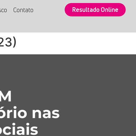
Resultado Online
sco
Contato
23)
SM
ório nas
ciais