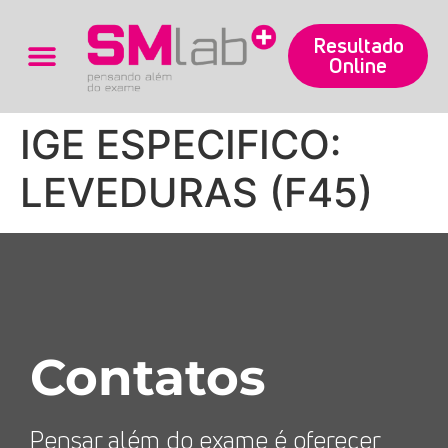
Resultado
Online
Trabalhe Conosco
IGE ESPECIFICO:
LEVEDURAS (F45)
Contatos
Pensar além do exame é oferecer