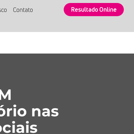
Resultado Online
sco
Contato
SM
ório nas
ciais