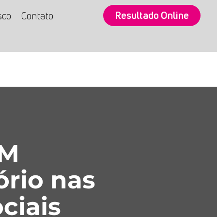
Resultado Online
sco
Contato
SM
ório nas
ciais