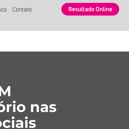
Resultado Online
sco
Contato
SM
ório nas
ciais