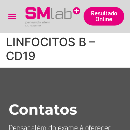
Resultado
Online
Trabalhe Conosco
LINFOCITOS B –
CD19
Contatos
Pensar além do exame é oferecer