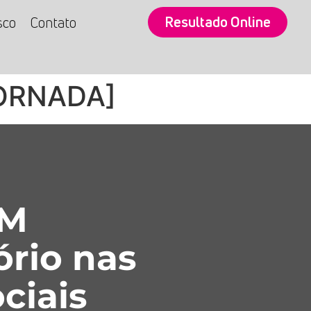
Resultado Online
sco
Contato
JORNADA]
SM
ório nas
ciais