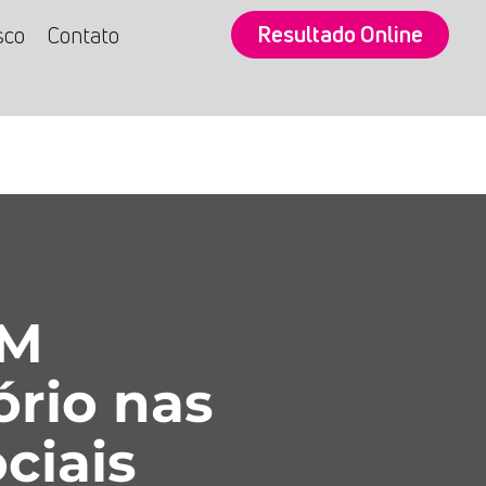
Resultado Online
sco
Contato
SM
ório nas
ciais