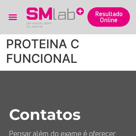
Resultado
Online
Trabalhe Conosco
PROTEINA C
FUNCIONAL
Contatos
Pensar além do exame é oferecer