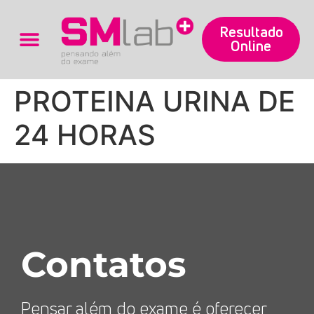
Resultado
Online
Trabalhe Conosco
PROTEINA URINA DE
24 HORAS
Contatos
Pensar além do exame é oferecer