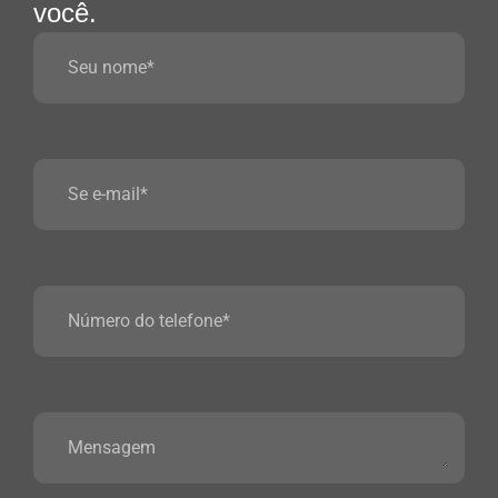
você.