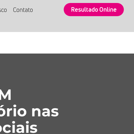
Resultado Online
sco
Contato
SM
ório nas
ciais