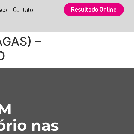
Resultado Online
sco
Contato
GAS) –
O
SM
ório nas