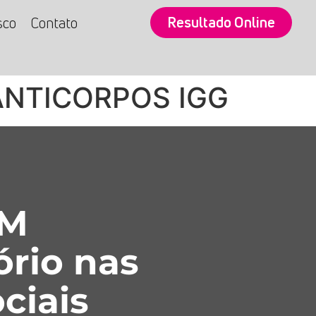
Resultado Online
sco
Contato
ANTICORPOS IGG
SM
ório nas
ciais