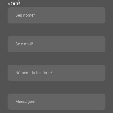
você.