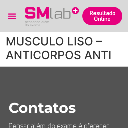
Resultado
Online
Trabalhe Conosco
MUSCULO LISO –
ANTICORPOS ANTI
Contatos
Pensar além do exame é oferecer